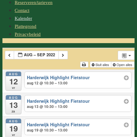
springen
Reserveren/tarieven
Contact
Kalender
Plattegrond
Privacybeleid
AUG – SEP 2022
Sluit alles
Open alles
AUG
Harderwijk Highlight Fietstour
12
aug 12 @ 10:30 – 13:00
vr
AUG
Harderwijk Highlight Fietstour
13
aug 13 @ 10:30 – 13:00
za
AUG
Harderwijk Highlight Fietstour
19
aug 19 @ 10:30 – 13:00
vr