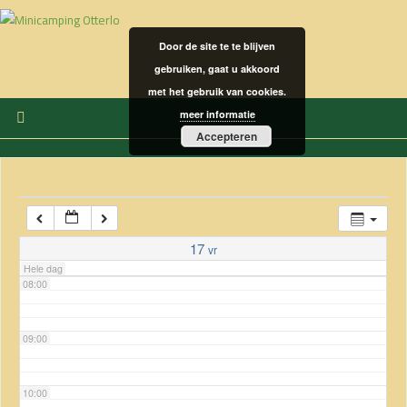
modal-check
03:00
Door de site te te blijven
04:00
gebruiken, gaat u akkoord
met het gebruik van cookies.
meer informatie
05:00
Accepteren
06:00
07:00
17
vr
Hele dag
08:00
09:00
10:00