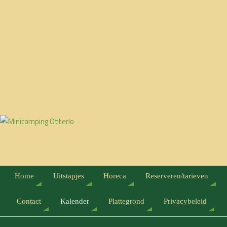
Home
Uitstapjes
Horeca
Reserveren/tarieven
Contact
Kalender
Plattegrond
Privacybeleid