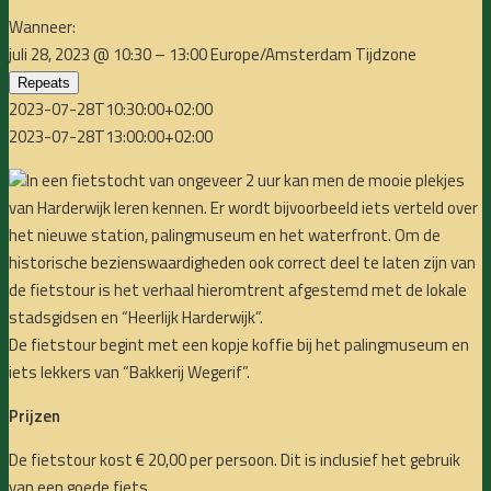
Wanneer:
juli 28, 2023 @ 10:30 – 13:00
Europe/Amsterdam Tijdzone
Repeats
2023-07-28T10:30:00+02:00
2023-07-28T13:00:00+02:00
In een fietstocht van ongeveer 2 uur kan men de mooie plekjes
van Harderwijk leren kennen. Er wordt bijvoorbeeld iets verteld over
het nieuwe station, palingmuseum en het waterfront. Om de
historische bezienswaardigheden ook correct deel te laten zijn van
de fietstour is het verhaal hieromtrent afgestemd met de lokale
stadsgidsen en “Heerlijk Harderwijk”.
De fietstour begint met een kopje koffie bij het palingmuseum en
iets lekkers van “Bakkerij Wegerif”.
Prijzen
De fietstour kost € 20,00 per persoon. Dit is inclusief het gebruik
van een goede fiets.